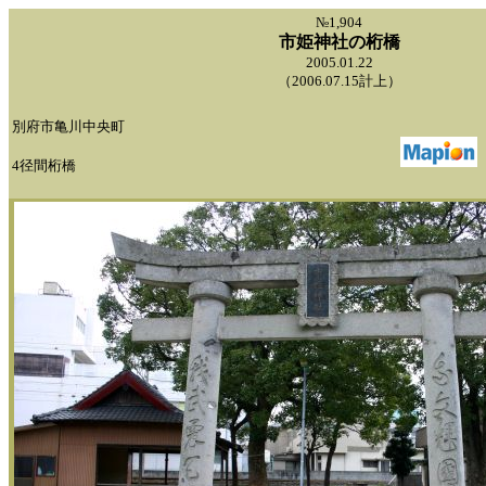
№1,904
市姫神社の桁橋
2005.01.22
（2006.07.15計上）
別府市亀川中央町
4径間桁橋